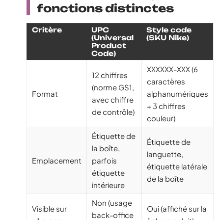
fonctions distinctes
Critère
UPC
Style code
(Universal
(SKU Nike)
Product
Code)
XXXXXX-XXX (6
12 chiffres
caractères
(norme GS1,
Format
alphanumériques
avec chiffre
+ 3 chiffres
de contrôle)
couleur)
Étiquette de
Étiquette de
la boîte,
languette,
Emplacement
parfois
étiquette latérale
étiquette
de la boîte
intérieure
Non (usage
Visible sur
Oui (affiché sur la
back-office