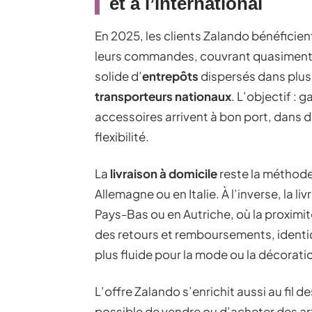
et à l’international
En 2025, les clients Zalando bénéficien
leurs commandes, couvrant quasiment t
solide d’
entrepôts
dispersés dans plusi
transporteurs nationaux
. L’objectif :
accessoires arrivent à bon port, dans 
flexibilité.
La
livraison à domicile
reste la méthode 
Allemagne ou en Italie. À l’inverse, la l
Pays-Bas ou en Autriche, où la proximité
des retours et remboursements, identiqu
plus fluide pour la mode ou la décorati
L’offre Zalando s’enrichit aussi au fil 
possible de vendre ou d’acheter des ar