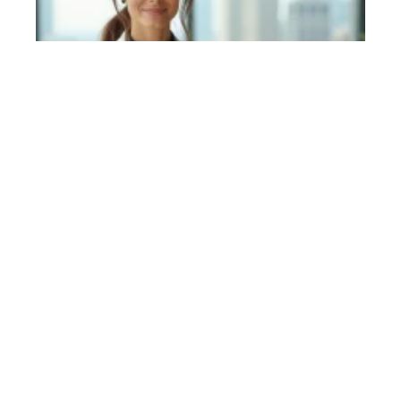
Nouveauté Kiabi femme pour le
bureau : des tenues chic à prix
tout doux
En savoir plus
Contact
Mentions Légales
Sitemap