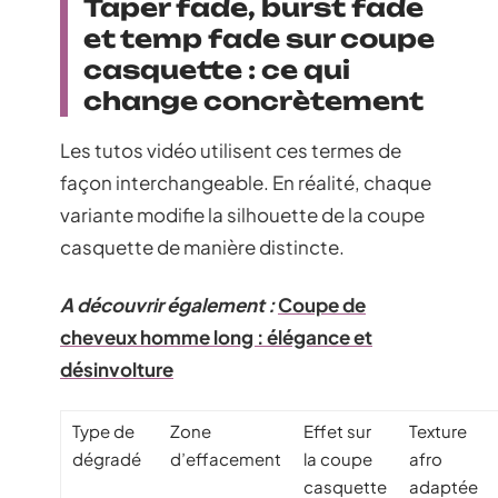
Taper fade, burst fade
et temp fade sur coupe
casquette : ce qui
change concrètement
Les tutos vidéo utilisent ces termes de
façon interchangeable. En réalité, chaque
variante modifie la silhouette de la coupe
casquette de manière distincte.
A découvrir également :
Coupe de
cheveux homme long : élégance et
désinvolture
Type de
Zone
Effet sur
Texture
dégradé
d’effacement
la coupe
afro
casquette
adaptée