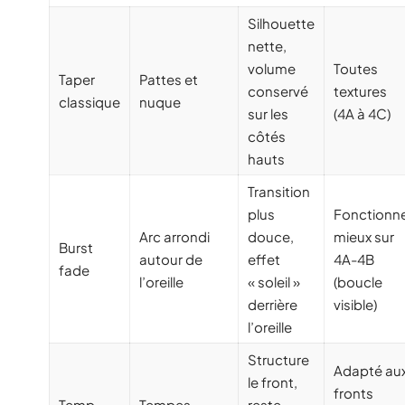
Silhouette
nette,
volume
Toutes
Taper
Pattes et
conservé
textures
classique
nuque
sur les
(4A à 4C)
côtés
hauts
Transition
plus
Fonctionn
Arc arrondi
douce,
mieux sur
Burst
autour de
effet
4A-4B
fade
l’oreille
« soleil »
(boucle
derrière
visible)
l’oreille
Structure
Adapté au
le front,
fronts
Temp
Tempes
reste